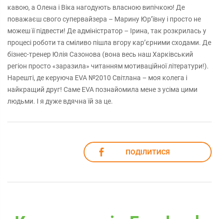
кавою, а Олена і Віка нагодують власною випічкою! Де
поважаєш свого супервайзера – Марину Юр’ївну і просто не
можеш її підвести! Де адміністратор – Ірина, так розкрилась у
процесі роботи та сміливо пішла вгору кар’єрними сходами. Де
бізнес-тренер Юлія Сазонова (вона весь наш Харківський
регіон просто «заразила» читанням мотиваційної літератури!).
Нарешті, де керуюча EVA №2010 Світлана – моя колега і
найкращий друг! Саме EVA познайомила мене з усіма цими
людьми. І я дуже вдячна їй за це.
ПОДІЛИТИСЯ