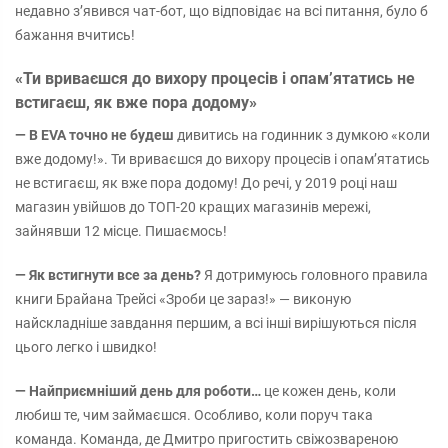
недавно з’явився чат-бот, що відповідає на всі питання, було б
бажання вчитись!
«Ти вриваєшся до вихору процесів і опам’ятатись не
встигаєш, як вже пора додому»
— В EVA точно не будеш
дивитись на годинник з думкою «коли
вже додому!». Ти вриваєшся до вихору процесів і опам’ятатись
не встигаєш, як вже пора додому! До речі, у 2019 році наш
магазин увійшов до ТОП-20 кращих магазинів мережі,
зайнявши 12 місце. Пишаємось!
— Як встигнути все за день?
Я дотримуюсь головного правила
книги Брайана Трейсі «Зроби це зараз!» — виконую
найскладніше завдання першим, а всі інші вирішуються після
цього легко і швидко!
— Найприємніший день для роботи…
це кожен день, коли
любиш те, чим займаєшся. Особливо, коли поруч така
команда. Команда, де Дмитро пригостить свіжозвареною