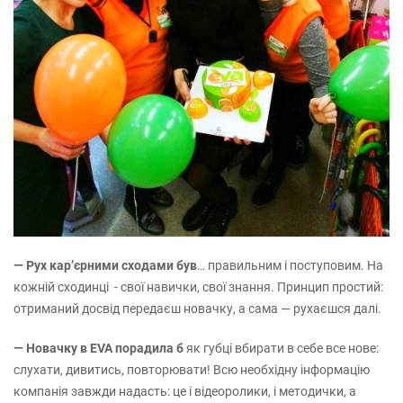
— Рух кар’єрними сходами був
… правильним і поступовим. На
кожній сходинці - свої навички, свої знання. Принцип простий:
отриманий досвід передаєш новачку, а сама — рухаєшся далі.
— Новачку в EVA порадила б
як губці вбирати в себе все нове:
слухати, дивитись, повторювати! Всю необхідну інформацію
компанія завжди надасть: це і відеоролики, і методички, а