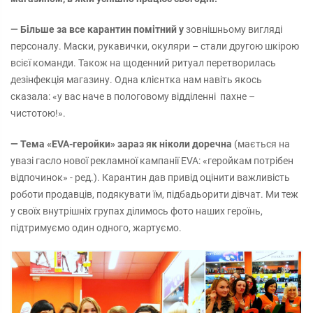
— Більше за все карантин помітний у
зовнішньому вигляді
персоналу. Маски, рукавички, окуляри – стали другою шкірою
всієї команди. Також на щоденний ритуал перетворилась
дезінфекція магазину. Одна клієнтка нам навіть якось
сказала: «у вас наче в пологовому відділенні пахне –
чистотою!».
— Тема «EVA-геройки» зараз як ніколи доречна
(мається на
увазі гасло нової рекламної кампанії EVA: «геройкам потрібен
відпочинок» - ред.). Карантин дав привід оцінити важливість
роботи продавців, подякувати їм, підбадьорити дівчат. Ми теж
у своїх внутрішніх групах ділимось фото наших героїнь,
підтримуємо один одного, жартуємо.