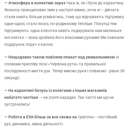
— Атмосфера в колективі зараз
така ж, як і була до карантину.
Якихось принципових змін у настрої немає, хоча ні – дівчата
стали навіть більше усміхатись, тому що відчувають підтримку
одне-одної, стало якось по-родинному тепліше. Покупці теж
підтримують: одна клієнтка навіть подарувала нам маленьке
янголятко – вона зробила його власними руками! Ми повісили
подарунок поруч з касою.
— Нещодавно також повісили плакат над умивальником
зі
словами приспіву пісні «Червона рута» та правильної
послідовності миття рук. Тепер миємо руки і співаємо - рівно 30
секунд
— На карантині бачусь із колегами з інших магазинів
набагато частіше
— на zoom-нарадах. Так часто ми ще не
зустрічались!
— Робота в EVA більш за все схожа на
тріатлон – постійний
рух, динаміка, зміна діяльності.