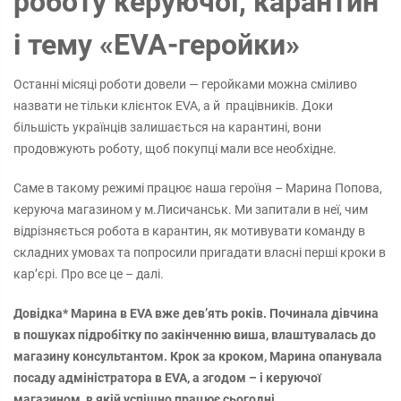
роботу керуючої, карантин
і тему «EVA-геройки»
Останні місяці роботи довели — геройками можна сміливо
назвати не тільки клієнток EVA, а й працівників. Доки
більшість українців залишається на карантині, вони
продовжують роботу, щоб покупці мали все необхідне.
Саме в такому режимі працює наша героїня – Марина Попова,
керуюча магазином у м.Лисичанськ. Ми запитали в неї, чим
відрізняється робота в карантин, як мотивувати команду в
складних умовах та попросили пригадати власні перші кроки в
кар’єрі. Про все це – далі.
Довідка* Марина в EVA вже дев’ять років. Починала дівчина
в пошуках підробітку по закінченню виша, влаштувалась до
магазину консультантом. Крок за кроком, Марина опанувала
посаду адміністратора в ЕVA, а згодом – і керуючої
магазином, в якій успішно працює сьогодні.