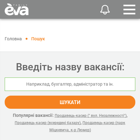
Головна
Пошук
Введіть назву вакансії:
ШУКАТИ
Популярні вакансії:
,
Продавець-касир (" вул. Незалежності")
,
Продавець-касир (всередені базару)
Продавець-касир (парк
Міцкевича, к-р Люмєр)