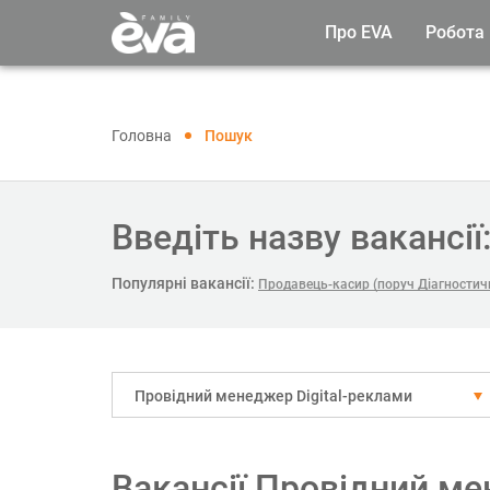
Про EVA
Робота
Головна
Пошук
Введіть назву вакансії
Популярні вакансії:
Продавець-касир (поруч Діагностич
Провідний менеджер Digital-реклами
Вакансії Провідний ме