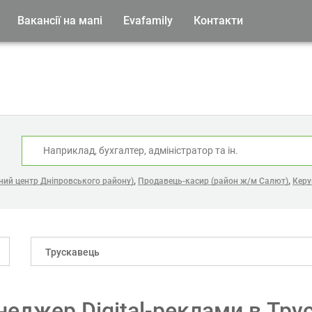
Вакансії на мапі
Evafamily
Контакти
:
,
,
ний центр Дніпровського району)
Продавець-касир (район ж/м Салют)
Керу
Трускавець
неджер Digital-реклами в Тру