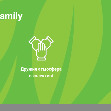
family
Дружня атмосфера
в колективі