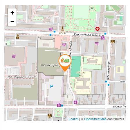
+
−
Leaflet
| ©
OpenStreetMap
contributors