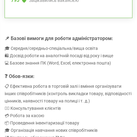
795
Зацікавились вакансією
📌 Базові вимоги для роботи адміністратором:
🎓 Середня/середньо-спеціальна/вища освіта
🛍️ Досвід роботи на аналогічній посаді від року і вище
💻 Базове знання ПК (Word, Excel, електронна пошта)
❓ Обов-язки:
📋 Ефективна робота в торговій залі і вміння організувати
інших співробітників (контроль викладки товару, відповідності
цінників, наявності товару на полиці і т. д.)
🙋‍♀️ Консультування клієнтів
💳 Робота за касою
📦 Проведення інвентаризації товару
🎓 Організація навчання нових співробітників