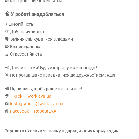
🔐 Контроль збереження ТМЦ
🧠 У роботі знадобляться:
⚡ Енергійність
💚 Доброзичливість
🗣️ Вміння спілкуватися з людьми
🧩 Відповідальність
🧘 Стресостійкість
📢 Давай з нами! Будуй кар-єру вже сьогодні!
🌟 Не прогав шанс приєднатися до дружньої команди!
📲 Підпишись, щоб краще пізнати нас!
🎥
TikTok — work.eva.ua
📸
Instagram — @work.eva.ua
📘
Facebook — RobotaEVA
Зарплата вказана за повну відпрацьовану норму годин