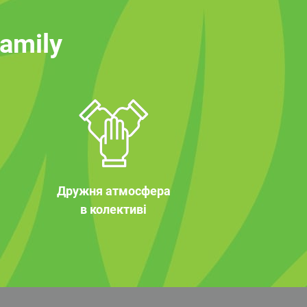
family
Дружня атмосфера
в колективі