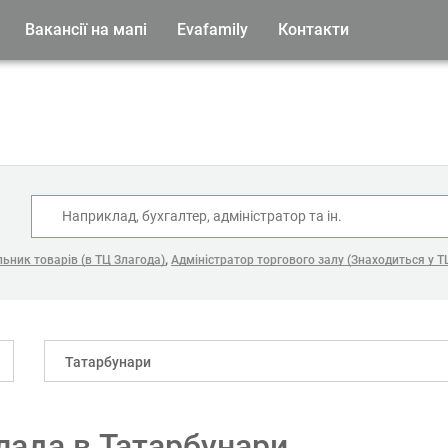
Вакансії на мапі
Evafamily
Контакти
:
,
ьник товарів (в ТЦ Злагода)
Адміністратор торгового залу (Знаходиться у Т
Татарбунари
лада в Татарбунари