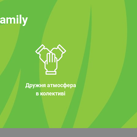
family
Дружня атмосфера
в колективі