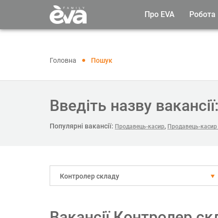
Про EVA
Робота
Головна
Пошук
Введіть назву вакансії
Популярні вакансії:
,
Продавець-касир
Продавець-касир 
Контролер складу
Вакансії Контролер ск