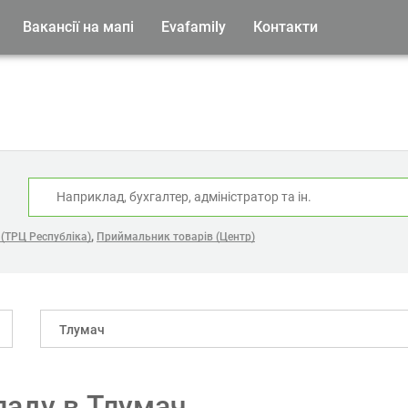
Вакансії на мапі
Evafamily
Контакти
:
,
(ТРЦ Республіка)
Приймальник товарів (Центр)
Тлумач
ладу в Тлумач