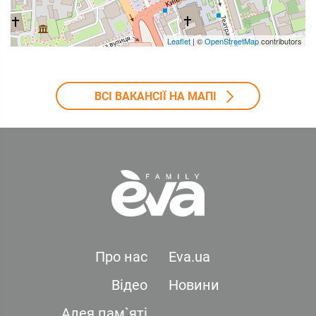
Leaflet
| ©
OpenStreetMap
contributors
ВСІ ВАКАНСІЇ НА МАПІ
Про нас
Eva.ua
Відео
Новини
Алея пам`яті