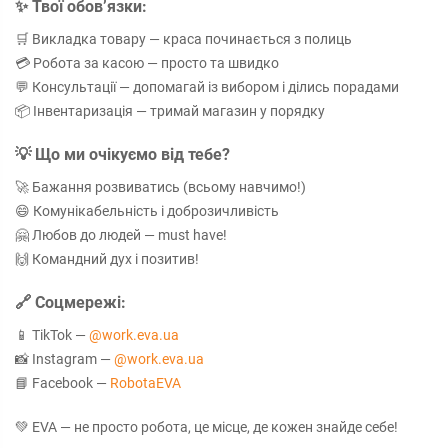
✨ Твої обов’язки:
🛒 Викладка товару — краса починається з полиць
💳 Робота за касою — просто та швидко
💬 Консультації — допомагай із вибором і ділись порадами
📦 Інвентаризація — тримай магазин у порядку
💡 Що ми очікуємо від тебе?
🚀 Бажання розвиватись (всьому навчимо!)
😄 Комунікабельність і доброзичливість
🤗 Любов до людей — must have!
🙌 Командний дух і позитив!
🔗 Соцмережі:
📱 TikTok —
@work.eva.ua
📸 Instagram —
@work.eva.ua
📘 Facebook —
RobotaEVA
💚 EVA — не просто робота, це місце, де кожен знайде себе!