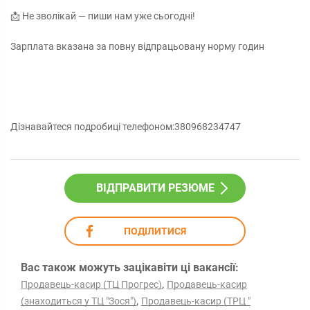
📩 Не зволікай — пиши нам уже сьогодні!
Зарплата вказана за повну відпрацьовану норму годин
Дізнавайтеся подробиці телефоном:380968234747
ВІДПРАВИТИ РЕЗЮМЕ
ПОДІЛИТИСЯ
Вас також можуть зацікавіти ці вакансії:
,
Продавець-касир (ТЦ Прогрес)
Продавець-касир
,
(знаходиться у ТЦ "Зося")
Продавець-касир (ТРЦ "