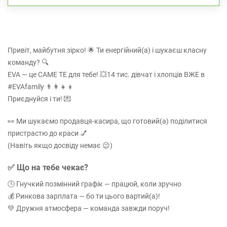
Привіт, майбутня зірко! 🌟 Ти енергійний(а) і шукаєш класну
команду? 🔍
EVA — це САМЕ ТЕ для тебе! 💥14 тис. дівчат і хлопців ВЖЕ в
#EVAfamily 👨‍👩‍👧‍👦
Приєднуйся і ти! 💌
👀 Ми шукаємо продавця-касира, що готовий(а) поділитися
пристрастю до краси 💅
(Навіть якщо досвіду немає 😉)
✅ Що на тебе чекає?
🕓 Гнучкий позмінний графік — працюй, коли зручно
💰 Ринкова зарплата — бо ти цього вартий(а)!
💚 Дружня атмосфера — команда завжди поруч!