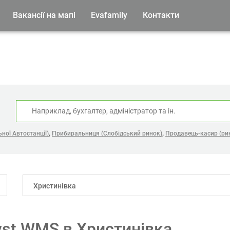
Вакансії на мапі
Evafamily
Контакти
:
,
,
ної Автостанції)
Прибиральниця (Слобідський ринок)
Продавець-касир (ри
Христинівка
lyst WMS в Христинівка