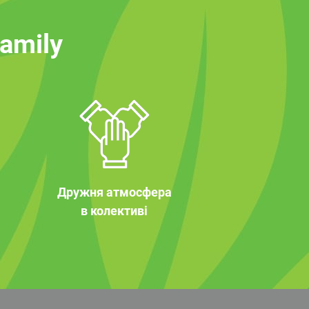
family
Дружня атмосфера
в колективі