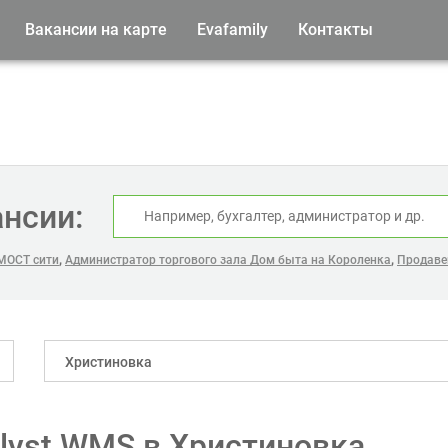
Вакансии на карте
Evafamily
Контакты
ансии:
,
,
 МОСТ сити
Администратор торгового зала Дом быта на Короленка
Продавец
Христиновка
alyst WMS в Христиновка