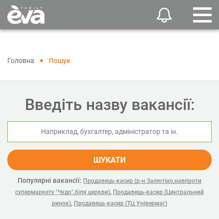
Головна
Пошук
Введіть назву вакансії:
ШУКАТИ
Популярні вакансії:
Продавець-касир (р-н Залютіно,навпроти
,
супермаркету "Чудо",біля церкви)
Продавець-касир (Центральний
,
ринок)
Продавець-касир (ТЦ Універмаг)