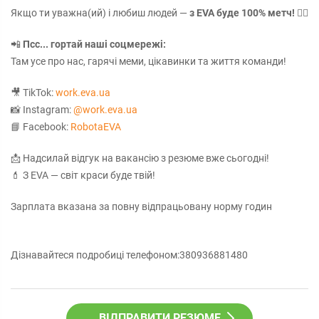
Якщо ти уважна(ий) і любиш людей —
з EVA буде 100% метч!
❤️‍🔥
📲
Псс... гортай наші соцмережі:
Там усе про нас, гарячі меми, цікавинки та життя команди!
🎥 TikTok:
work.eva.ua
📸 Instagram:
@work.eva.ua
📘 Facebook:
RobotaEVA
📩 Надсилай відгук на вакансію з резюме вже сьогодні!
💄 З EVA — світ краси буде твій!
Зарплата вказана за повну відпрацьовану норму годин
Дізнавайтеся подробиці телефоном:380936881480
ВІДПРАВИТИ РЕЗЮМЕ