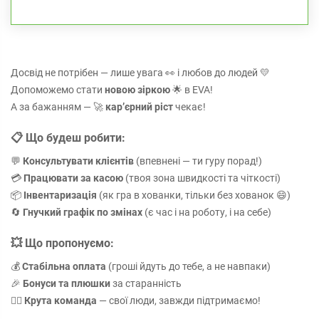
Досвід не потрібен — лише увага 👀 і любов до людей 💛
Допоможемо стати
новою зіркою
🌟 в EVA!
А за бажанням — 🚀
карʼєрний ріст
чекає!
📋
Що будеш робити:
💬
Консультувати клієнтів
(впевнені — ти гуру порад!)
💳
Працювати за касою
(твоя зона швидкості та чіткості)
📦
Інвентаризація
(як гра в хованки, тільки без хованок 😄)
🔄
Гнучкий графік по змінах
(є час і на роботу, і на себе)
💥
Що пропонуємо:
💰
Стабільна оплата
(гроші йдуть до тебе, а не навпаки)
🎉
Бонуси та плюшки
за старанність
👯‍♀️
Крута команда
— свої люди, завжди підтримаємо!