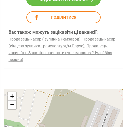
ПОДІЛИТИСЯ
Вас також можуть зацікавіти ці вакансії:
,
Продавець-касир ( зупинка Ремзавод)
Продавець-касир
,
(кінцева зупинка транспорту ж/м Парус)
Продавець-
касир (р-н Залютіно,навпроти супермаркету "Чудо",біля
церкви)
+
−