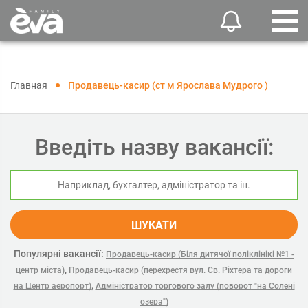
Главная
Продавець-касир (ст м Ярослава Мудрого )
Введіть назву вакансії:
ШУКАТИ
Популярні вакансії:
Продавець-касир (Біля дитячої поліклінікі №1 -
,
центр міста)
Продавець-касир (перехрестя вул. Св. Ріхтера та дороги
,
на Центр аеропорт)
Адміністратор торгового залу (поворот "на Солені
озера")