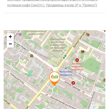
,
колишне кафе СанСіті )
Продавець-касир (Р-к "Привоз")
+
−