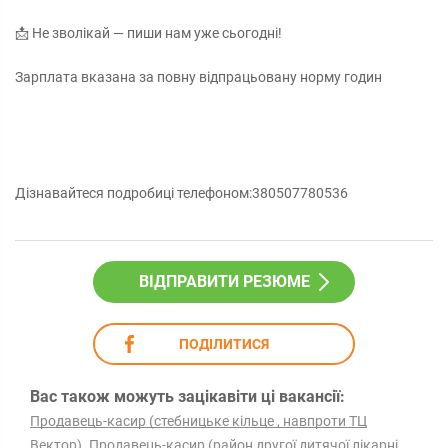
📩 Не зволікай — пиши нам уже сьогодні!
Зарплата вказана за повну відпрацьовану норму годин
Дізнавайтеся подробиці телефоном:380507780536
ВІДПРАВИТИ РЕЗЮМЕ
ПОДІЛИТИСЯ
Вас також можуть зацікавіти ці вакансії:
Продавець-касир (стебницьке кільце , навпроти ТЦ
,
Вектор)
Продавець-касир (район другої дитячої лікарні,