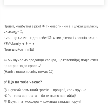
Привіт, майбутня зірко! 🌟 Ти енергійний(а) і шукаєш класну
команду? 🔍
EVA — це САМЕ ТЕ для тебе! 💥14 тис. дівчат і хлопців ВЖЕ в
#EVAfamily 👨‍👩‍👧‍👦
Приєднуйся і ти! 💌
👀 Ми шукаємо продавця-касира, що готовий(а) поділитися
пристрастю до краси 💅
(Навіть якщо досвіду немає 😉)
✅ Що на тебе чекає?
🕓 Гнучкий позмінний графік — працюй, коли зручно
💰 Ринкова зарплата — бо ти цього вартий(а)!
💚 Дружня атмосфера — команда завжди поруч!