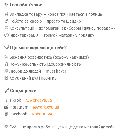
✨ Твої обов’язки:
🛒 Викладка товару — краса починається з полиць
💳 Робота за касою — просто та швидко
💬 Консультації — допомагай із вибором і ділись порадами
📦 Інвентаризація — тримай магазин у порядку
💡 Що ми очікуємо від тебе?
🚀 Бажання розвиватись (всьому навчимо!)
😄 Комунікабельність і доброзичливість
🤗 Любов до людей — must have!
🙌 Командний дух і позитив!
🔗 Соцмережі:
📱 TikTok —
@work.eva.ua
📸 Instagram —
@work.eva.ua
📘 Facebook —
RobotaEVA
💚 EVA — не просто робота, це місце, де кожен знайде себе!