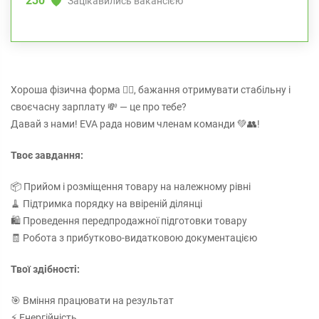
230
Зацікавились вакансією
Хороша фізична форма 🏃‍♂️, бажання отримувати стабільну і
своєчасну зарплату 💸 — це про тебе?
Давай з нами! EVA рада новим членам команди 💚👥!
Твоє завдання:
📦 Прийом і розміщення товару на належному рівні
🧹 Підтримка порядку на ввіреній ділянці
🛍️ Проведення передпродажної підготовки товару
🧾 Робота з прибутково-видатковою документацією
Твої здібності:
🎯 Вміння працювати на результат
⚡ Енергійність