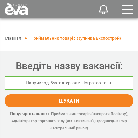
Главная
Приймальник товарів (зупинка Експострой)
Введіть назву вакансії:
ШУКАТИ
Популярні вакансії:
,
Приймальник товарів (навпроти Політеху)
,
Адміністратор торгового залу (ЖК Континент)
Продавець-касир
(Центральний ринок)