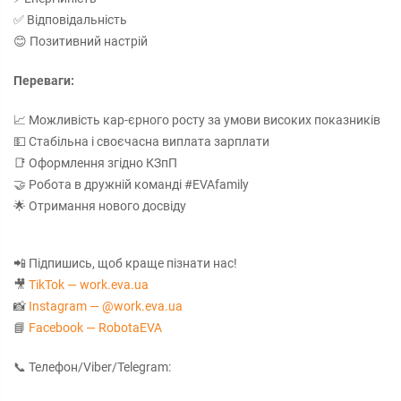
✅ Відповідальність
😊 Позитивний настрій
Переваги:
📈 Можливість кар-єрного росту за умови високих показників
💵 Стабільна і своєчасна виплата зарплати
📑 Оформлення згідно КЗпП
🤝 Робота в дружній команді #EVAfamily
🌟 Отримання нового досвіду
📲 Підпишись, щоб краще пізнати нас!
🎥
TikTok — work.eva.ua
📸
Instagram — @work.eva.ua
📘
Facebook — RobotaEVA
📞 Телефон/Viber/Telegram: