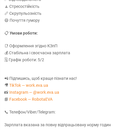
🧘 Стресостійкість
📏 Скрупульозність
😄 Почуття гумору
📋
Умови роботи:
📑 Оформлення згідно КЗпП
💰 Стабільна і своєчасна зарплата
🗓 Графік роботи: 5/2
📲 Підпишись, щоб краще пізнати нас!
🎥
TikTok — work.eva.ua
📸
Instagram — @work.eva.ua
📘
Facebook — RobotaEVA
📞 Телефон/Viber/Telegram:
Зарплата вказана за повну відпрацьовану норму годин