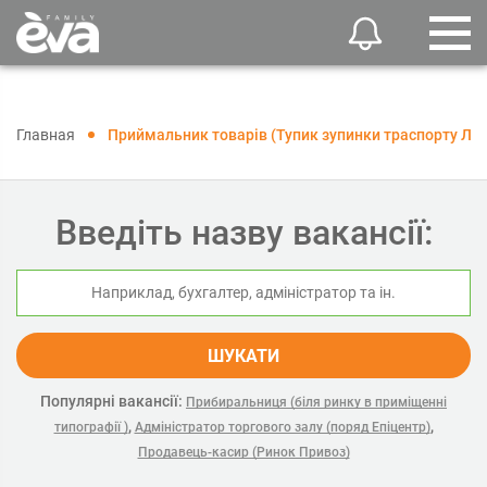
Главная
Приймальник товарів (Тупик зупинки траспорту Лів
Введіть назву вакансії:
ШУКАТИ
Популярні вакансії:
Прибиральниця (біля ринку в приміщенні
,
,
типографії )
Адміністратор торгового залу (поряд Епіцентр)
Продавець-касир (Ринок Привоз)