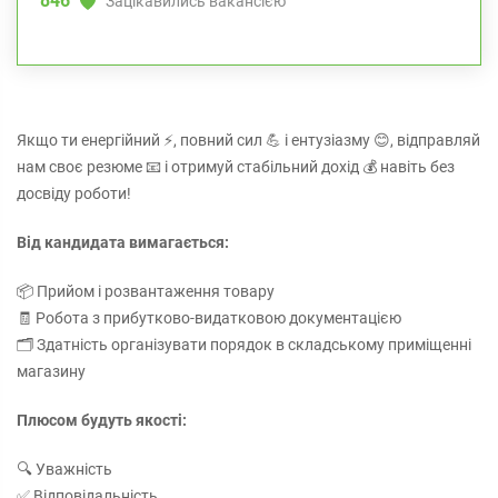
846
Зацікавились вакансією
Якщо ти енергійний ⚡, повний сил 💪 і ентузіазму 😊, відправляй
нам своє резюме 📧 і отримуй стабільний дохід 💰 навіть без
досвіду роботи!
Від кандидата вимагається:
📦 Прийом і розвантаження товару
🧾 Робота з прибутково-видатковою документацією
🗂️ Здатність організувати порядок в складському приміщенні
магазину
Плюсом будуть якості:
🔍 Уважність
✅ Відповідальність