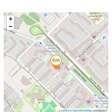
+
−
Leaflet
| ©
OpenStreetMap
contributors