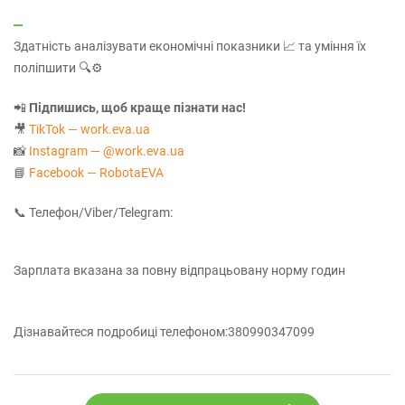
Здатність аналізувати економічні показники 📈 та уміння їх
поліпшити 🔍⚙️
📲
Підпишись, щоб краще пізнати нас!
🎥
TikTok — work.eva.ua
📸
Instagram — @work.eva.ua
📘
Facebook — RobotaEVA
📞 Телефон/Viber/Telegram:
Зарплата вказана за повну відпрацьовану норму годин
Дізнавайтеся подробиці телефоном:380990347099