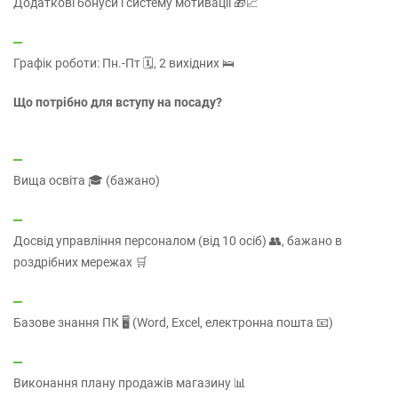
Додаткові бонуси і систему мотивації 🎁📈
Графік роботи: Пн.-Пт 🗓️, 2 вихідних 🛌
Що потрібно для вступу на посаду?
Вища освіта 🎓 (бажано)
Досвід управління персоналом (від 10 осіб) 👥, бажано в
роздрібних мережах 🛒
Базове знання ПК 🖥️ (Word, Excel, електронна пошта 📧)
Виконання плану продажів магазину 📊