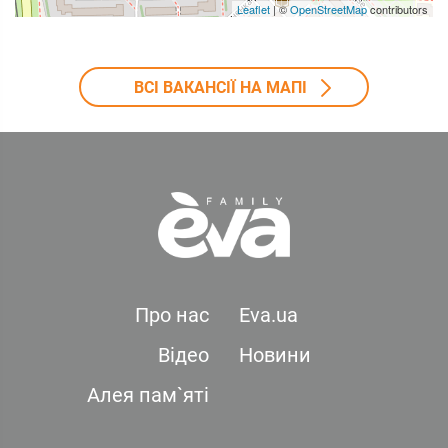
Leaflet
| ©
OpenStreetMap
contributors
ВСІ ВАКАНСІЇ НА МАПІ
Про нас
Eva.ua
Відео
Новини
Алея пам`яті