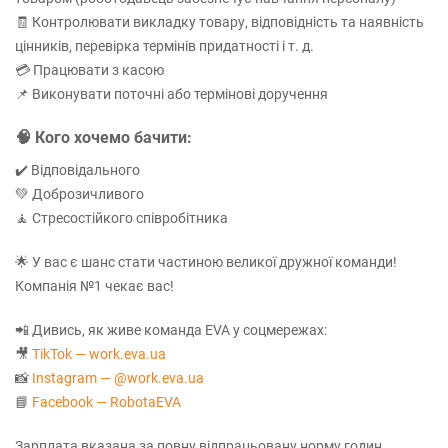
🧾 Контролювати викладку товару, відповідність та наявність
цінників, перевірка термінів придатності і т. д.
💳 Працювати з касою
📌 Виконувати поточні або термінові доручення
🧠 Кого хочемо бачити:
✔️ Відповідального
💚 Доброзичливого
🧘 Стресостійкого співробітника
🌟 У вас є шанс стати частиною великої дружної команди!
Компанія №1 чекає вас!
📲 Дивись, як живе команда EVA у соцмережах:
🎥
TikTok — work.eva.ua
📸
Instagram — @work.eva.ua
📘
Facebook — RobotaEVA
Зарплата вказана за повну відпрацьовану норму годин