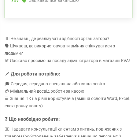
797
Зацікавились вакансією
🙋‍♀️ Не знаєш, де реалізувати здібності організатора?
🗣️ Шукаєш, де використовувати вміння спілкуватися з
людьми?
🌸 Ласкаво просимо на посаду адміністратора в магазині EVA!
📌 Для роботи потрібно:
🎓 Середня, середньо-спеціальна або вища освіта
💳 Мінімальний досвід роботи за касою
💻 Знання ПК на рівні користувача (вміння освоїти Word, Excel,
електронну пошту)
❓ Що необхідно робити:
🙋‍♀️ Надавати консультації клієнтам з питань, пов-язаних з
товаром (роботодавець забезпечує навчання персоналу)