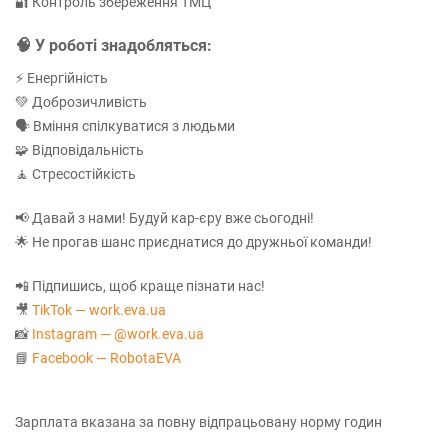
🔐 Контроль збереження ТМЦ
🧠 У роботі знадобляться:
⚡ Енергійність
💚 Доброзичливість
🗣️ Вміння спілкуватися з людьми
🧩 Відповідальність
🧘 Стресостійкість
📢 Давай з нами! Будуй кар-єру вже сьогодні!
🌟 Не прогав шанс приєднатися до дружньої команди!
📲 Підпишись, щоб краще пізнати нас!
🎥
TikTok — work.eva.ua
📸
Instagram — @work.eva.ua
📘
Facebook — RobotaEVA
Зарплата вказана за повну відпрацьовану норму годин