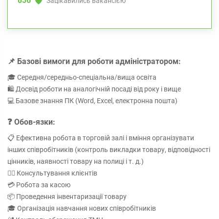
836
Зацікавились вакансією
📌 Базові вимоги для роботи адміністратором:
🎓 Середня/середньо-спеціальна/вища освіта
🛍️ Досвід роботи на аналогічній посаді від року і вище
💻 Базове знання ПК (Word, Excel, електронна пошта)
❓ Обов-язки:
📋 Ефективна робота в торговій залі і вміння організувати
інших співробітників (контроль викладки товару, відповідності
цінників, наявності товару на полиці і т. д.)
🙋‍♀️ Консультування клієнтів
💳 Робота за касою
📦 Проведення інвентаризації товару
🎓 Організація навчання нових співробітників