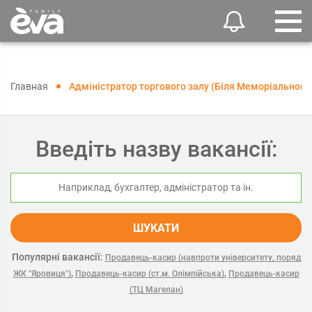
Главная
Адміністратор торгового залу (Біля Меморіального
Введіть назву вакансії:
ШУКАТИ
Популярні вакансії:
Продавець-касир (навпроти університету, поряд
,
,
ЖК "Яровиця")
Продавець-касир (ст.м. Олімпійська)
Продавець-касир
(ТЦ Магелан)