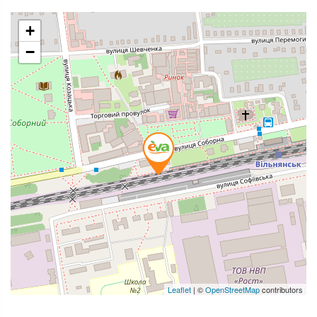
+
−
Leaflet
| ©
OpenStreetMap
contributors