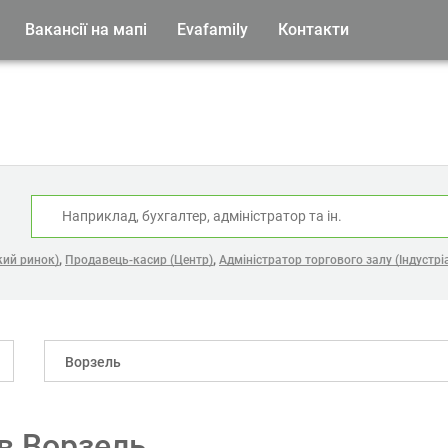
Вакансії на мапі
Evafamily
Контакти
:
,
,
кий ринок)
Продавець-касир (Центр)
Адміністратор торгового залу (Індустріа
Ворзель
 в Ворзель