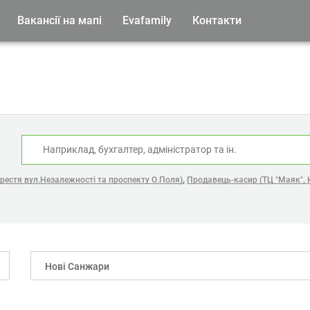
Вакансії на мапі
Evafamily
Контакти
:
,
хрестя вул.Незалежності та проспекту О.Поля)
Продавець-касир (ТЦ "Маяк", 
Нові Санжари