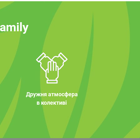
family
Дружня атмосфера
в колективі