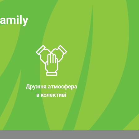
family
Дружня атмосфера
в колективі