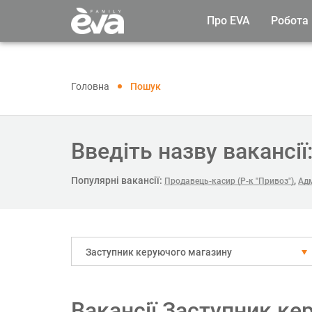
Про EVA
Робота
Головна
Пошук
Введіть назву вакансії
Популярні вакансії:
,
Продавець-касир (Р-к "Привоз")
Адм
Заступник керуючого магазину
Вакансії Заступник ке