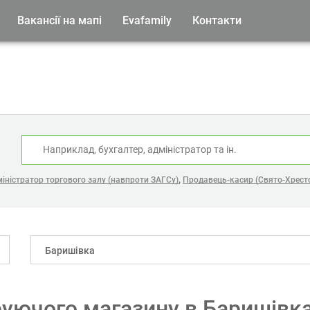
Вакансії на мапі
Evafamily
Контакти
:
,
іністратор торгового залу (навпроти ЗАГСу)
Продавець-касир (Свято-Хрест
Баришівка
руючого магазину в Баришівк