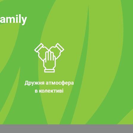
family
Дружня атмосфера
в колективі