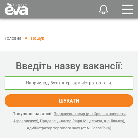
Головна
Пошук
Введіть назву вакансії:
ШУКАТИ
Популярні вакансії:
Продавець-касир (р-н Крошня,навпроти
,
,
Агроколеджу)
Продавець-касир (парк Міцкевича, к-р Люмєр)
Адміністратор торгового залу (ст.м. Голосіївка)