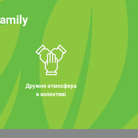
family
Дружня атмосфера
в колективі