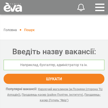
Головна
Пошук
Введіть назву вакансії:
ШУКАТИ
Популярні вакансії:
Керуючий магазином (м.Позняки (сторона ТЦ
,
,
Алладін))
Продавець-касир (район Політех. інституту)
Продавець-
касир (Готель "Явір")