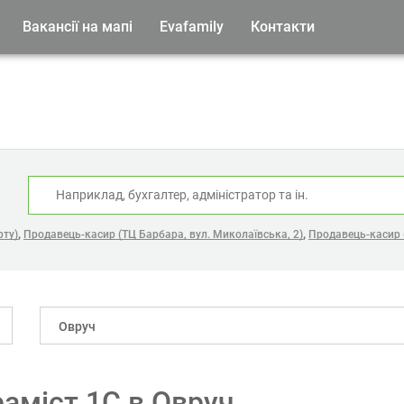
Вакансії на мапі
Evafamily
Контакти
:
,
,
рту)
Продавець-касир (ТЦ Барбара, вул. Миколаївська, 2)
Продавець-касир 
Овруч
раміст 1С в Овруч