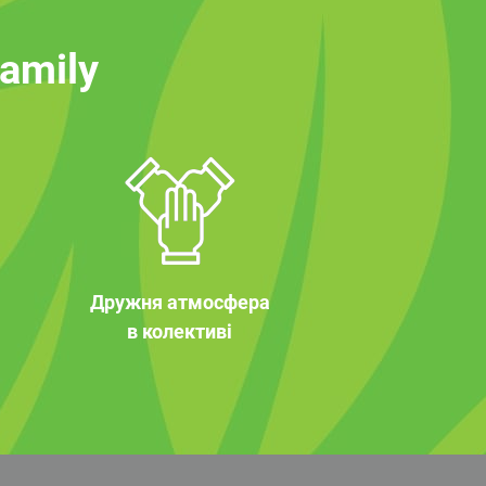
family
Дружня атмосфера
в колективі