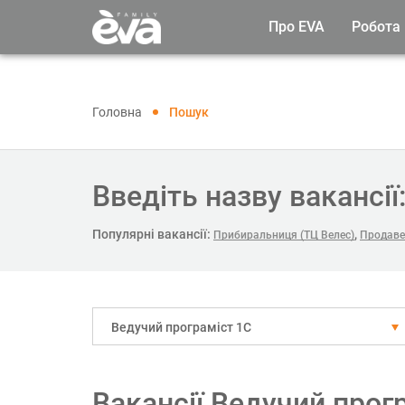
Про EVA
Робота
Головна
Пошук
Введіть назву вакансії
Популярні вакансії:
,
Прибиральниця (ТЦ Велес)
Продавец
Ведучий програміст 1С
Вакансії Ведучий прог