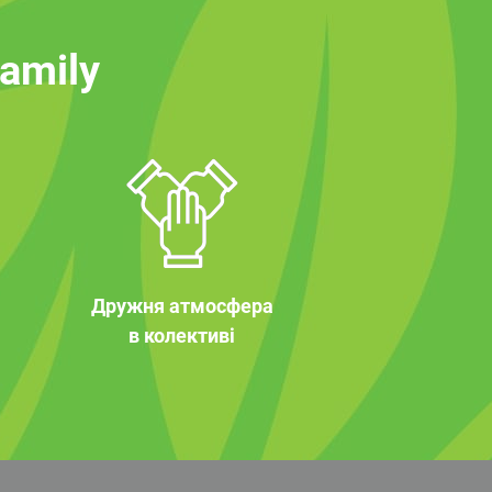
family
Дружня атмосфера
в колективі