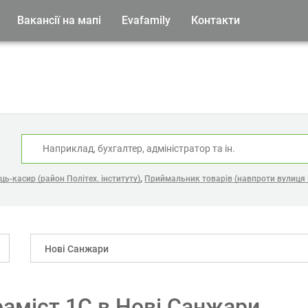
Вакансії на мапі
Evafamily
Контакти
:
,
ь-касир (район Політех. інституту)
Приймальник товарів (навпроти вулиця
Нові Санжари
раміст 1С в Нові Санжари