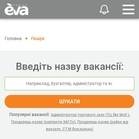
Головна
Пошук
Введіть назву вакансії:
ШУКАТИ
Популярні вакансії:
,
Адміністратор торгового залу (ТЦ Sky Moll )
,
Продавець-касир (навпроти ЗАГСу)
Продавець-касир (район жд
вокзалу, СТ.М Вокзальна)