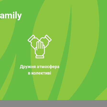
family
Дружня атмосфера
в колективі