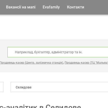
Вакансії на мапі
Evafamily
Контакти
:
,
Продавець-касир (Центр, залізнична станція)
Продавець-касир (ТЦ "Мальва"
Селидове
ес-аналітик в Селидове