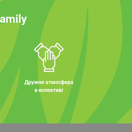
family
Дружня атмосфера
в колективі