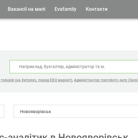
Вакансії на мапі
Evafamily
Контакти
:
,
товарів (на Хитряку, поряд ЕКО маркет)
Адміністратор торгового залу (Залі
Новояворівськ
ес-аналітик в Новояворівськ