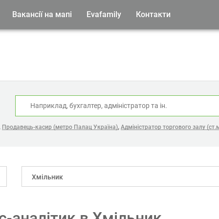
Вакансії на мапі
Evafamily
Контакти
:
,
,
Продавець-касир (метро Палац Україна)
Адміністратор торгового залу (ст.
Хмільник
ес-аналітик в Хмільник