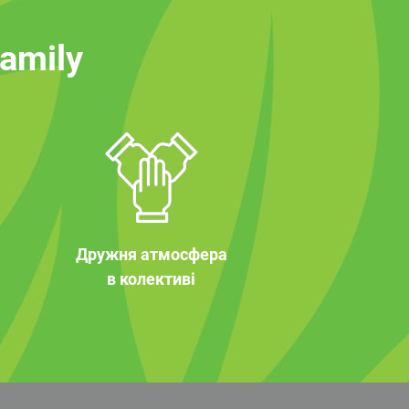
family
Дружня атмосфера
в колективі