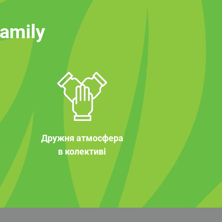
family
Дружня атмосфера
в колективі