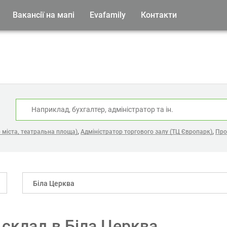
Вакансії на мапі
Evafamily
Контакти
:
,
,
р міста, театральна площа)
Адміністратор торгового залу (ТЦ Європарк)
Про
Біла Церква
 склад в Біла Церква