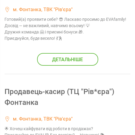
м. Фонтанка, ТВК "Рів'єра"
Готовий(а) проявити себе? 😎 Ласкаво просимо до EVAfamily!
Досвід — не важливий, навчимо всьому! 💡
Дружня команда 🤗 і приємні бонуси 🎁.
Приєднуйся, буде весело! 💃🕺
ДЕТАЛЬНІШЕ
Продавець-касир (ТЦ "Рів*єра")
Фонтанка
м. Фонтанка, ТВК "Рів'єра"
🌟 Хочеш кайфувати від роботи в продажах?