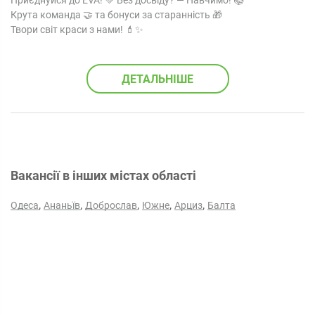
Приєднуйся до EVA! 💚 Без досвіду? — Навчимо! 📚
Крута команда 🤝 та бонуси за старанність 🎁
Твори світ краси з нами! 💄✨
ДЕТАЛЬНІШЕ
Вакансії в інших містах області
,
,
,
,
,
Одеса
Ананьїв
Доброслав
Южне
Арциз
Балта