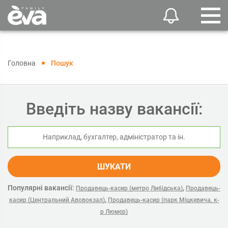
Головна
Пошук
Введіть назву вакансії:
ШУКАТИ
Популярні вакансії:
,
Продавець-касир (метро Либідська)
Продавець-
,
касир (Центральний Авовокзал)
Продавець-касир (парк Міцкевича, к-
р Люмєр)