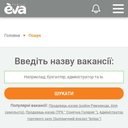
Головна
Пошук
Введіть назву вакансії:
ШУКАТИ
Популярні вакансії:
Продавець-касир (район Ремзавода, біля
,
,
самольота)
Продавець-касир (ТРК " Сонячна Галерея ")
Адміністратор
торгового залу (Залізничний вокзал "Ірпінь")