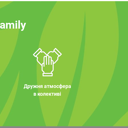
family
Дружня атмосфера
в колективі