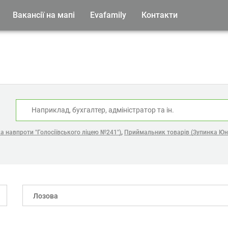
Вакансії на мапі
Evafamily
Контакти
:
,
а навпроти "Голосіївського ліцею №241")
Приймальник товарів (Зупинка Юн
Лозова