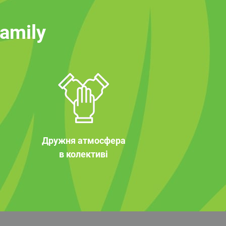
family
Дружня атмосфера
в колективі