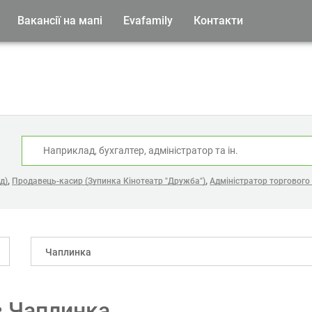
Вакансії на мапі
Evafamily
Контакти
:
,
,
д)
Продавець-касир (Зупинка Кінотеатр "Дружба")
Адміністратор торгового 
Чаплинка
в Чаплинка