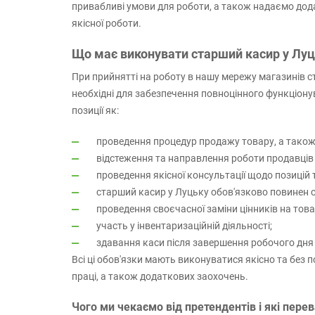
привабливі умови для роботи, а також надаємо дод
якісної роботи.
Що має виконувати старший касир у Лу
При прийнятті на роботу в нашу мережу магазинів с
необхідні для забезпечення повноцінного функціонув
позиції як:
проведення процедур продажу товару, а також
відстеження та направлення роботи продавців у
проведення якісної консультації щодо позицій т
старший касир у Луцьку обов'язково повинен с
проведення своєчасної заміни цінників на товар
участь у інвентаризаційній діяльності;
здавання каси після завершення робочого дня 
Всі ці обов'язки мають виконуватися якісно та без
праці, а також додаткових заохочень.
Чого ми чекаємо від претендентів і які пере