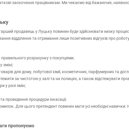
аткові заохочення працівникам. Ми чекаємо від бажаючих, наявност
цьку
тарший продавець у Луцьку повинен буде здійснювати низку процесів
ання відділення та отримання лише позитивних відгуків про роботу
 правильного розрахунку з покупцями;
 зміні;
оварів для дому, побутової хімії, косметичних, парфумерних та догля
тежити за чистотою у залі та на полицях, а також відстежувати пр
и у разі змін;
та проведення процедури інкасації.
 помилок. Для цього претендент повинен мати усі необхідні навичк
ваги пропонуємо