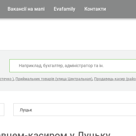
Вакансії на мапі
Evafamily
Контакти
:
,
,
стечко )
Приймальник товарів (улица Центральная)
Продавець-касир (район
Луцьк
авцем-касиром у Луцьку