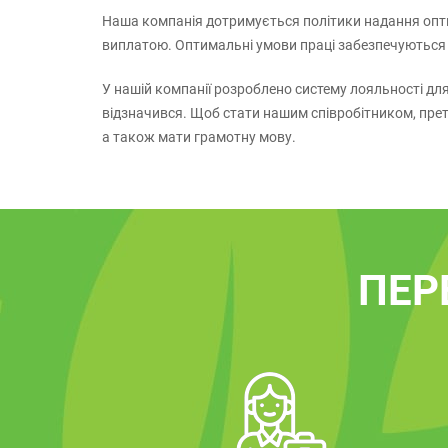
Наша компанія дотримується політики надання опт
виплатою. Оптимальні умови праці забезпечуються р
У нашій компанії розроблено систему лояльності дл
відзначився. Щоб стати нашим співробітником, прете
а також мати грамотну мову.
ПЕР