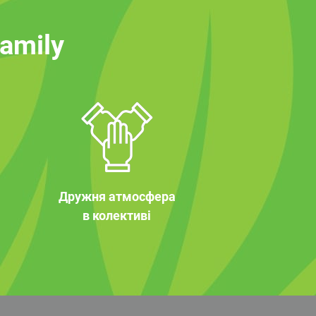
family
Дружня атмосфера
в колективі