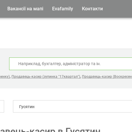
Вакансії на мапі
Evafamily
Контакти
:
,
,
ринку)
Продавець-касир (зупинка "17квартал")
Продавець-касир (Воскресен
Гусятин
авець-касир в Гусятин