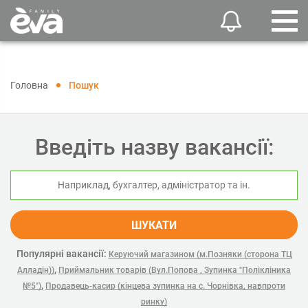
Головна
Пошук
Введіть назву вакансії:
ШУКАТИ
Популярні вакансії:
Керуючий магазином (м.Позняки (сторона ТЦ
,
Алладін))
Приймальник товарів (Вул.Попова , Зупинка "Полікліника
,
№5")
Продавець-касир (кінцева зупинка на с. Чорнівка, навпроти
ринку)