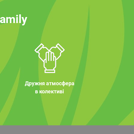
family
Дружня атмосфера
в колективі