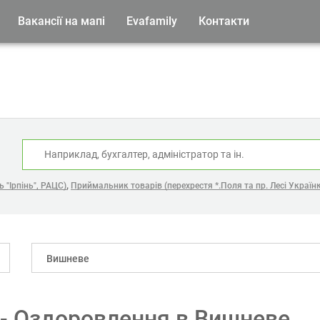
Вакансії на мапі
Evafamily
Контакти
:
,
 "Ірпінь", РАЦС)
Приймальник товарів (перехрестя *.Поля та пр. Лесі Українк
Вишневе
а - Оздоровлення в Вишневе