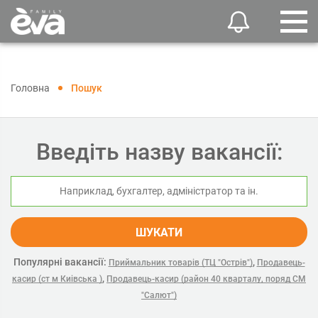
Головна
Пошук
Введіть назву вакансії:
ШУКАТИ
Популярні вакансії:
,
Приймальник товарів (ТЦ "Острів")
Продавець-
,
касир (ст м Киівська )
Продавець-касир (район 40 кварталу, поряд СМ
"Салют")