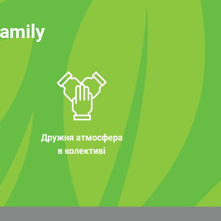
family
Дружня атмосфера
в колективі