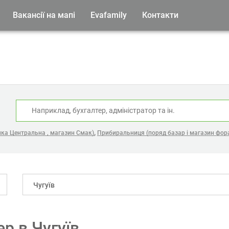
Вакансії на мапі
Evafamily
Контакти
:
,
нка Центральна , магазин Смак)
Прибиральниця (поряд базар і магазин фор
Чугуїв
р в Чугуїв