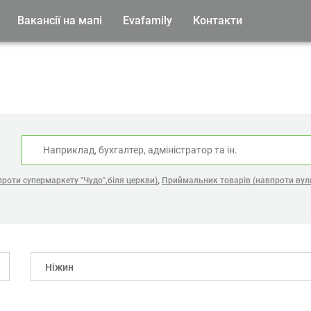
Вакансії на мапі
Evafamily
Контакти
:
,
роти супермаркету "Чудо",біля церкви)
Приймальник товарів (навпроти вул
Ніжин