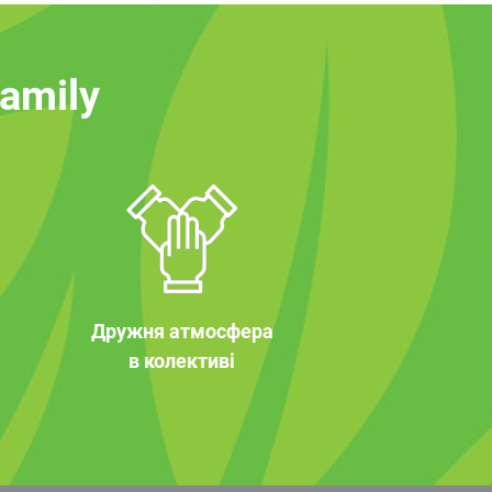
family
Дружня атмосфера
в колективі