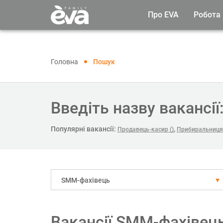
Про EVA
Робота
Головна
Пошук
Введіть назву вакансії
Популярні вакансії:
,
Продавець-касир ()
Прибиральниця 
SMM-фахівець
Вакансії SMM-фахівець