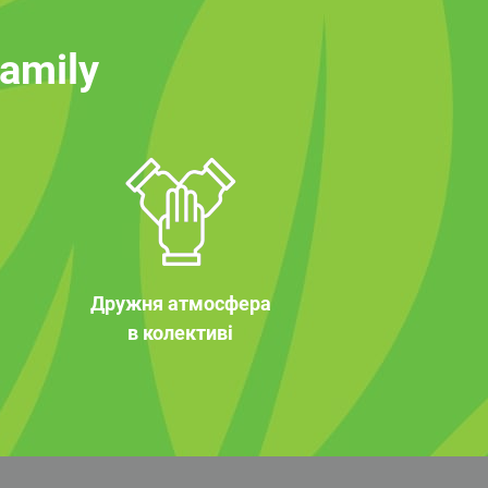
family
Дружня атмосфера
в колективі