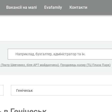
Вакансії на мапі
Evafamily
Контакти
:
,
(Театр Шевченко, біля АРТ майданчика)
Продавець-касир (ТЦ Плаза Парк)
Генічеськ
 в Генічеськ