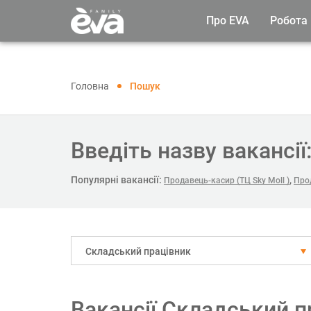
Про EVA
Робота
Головна
Пошук
Введіть назву вакансії
Популярні вакансії:
,
Продавець-касир (ТЦ Sky Moll )
Про
Складський працівник
Вакансії Складський п