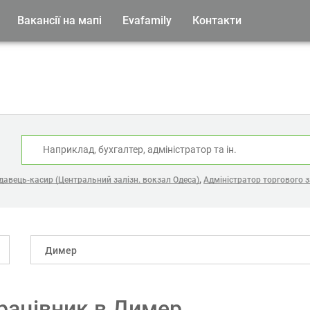
Вакансії на мапі
Evafamily
Контакти
:
,
давець-касир (Центральний залізн. вокзал Одеса)
Адміністратор торгового з
Димер
рацівник в Димер