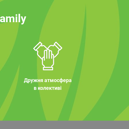
family
Дружня атмосфера
в колективі