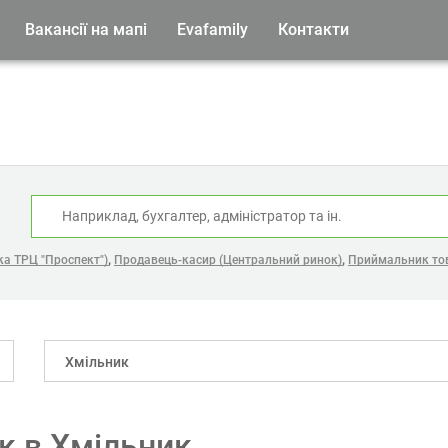
Вакансії на мапі
Evafamily
Контакти
:
,
,
ка ТРЦ "Проспект")
Продавець-касир (Центральний ринок)
Приймальник това
Хмільник
к в Хмільник