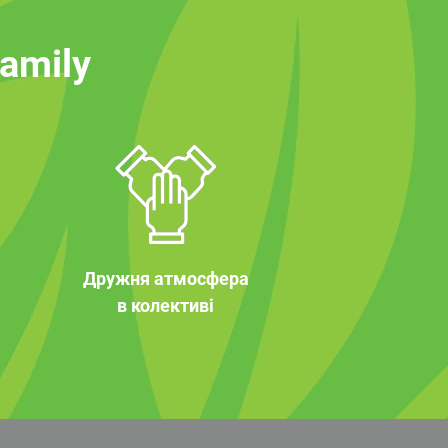
family
Дружня атмосфера
в колективі