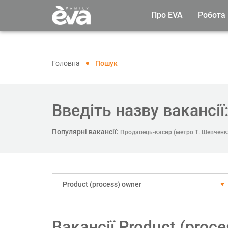
Про EVA
Робота
Головна
Пошук
Введіть назву вакансії
Популярні вакансії:
Продавець-касир (метро Т. Шевченк
Рroduct (process) owner
Вакансії Рroduct (pro