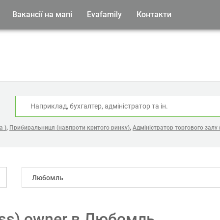
Вакансії на мапі
Evafamily
Контакти
:
,
,
а )
Прибиральниця (навпроти критого ринку)
Адміністратор торгового залу
Любомль
cess) owner в Любомль