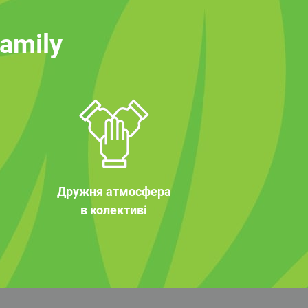
family
Дружня атмосфера
в колективі