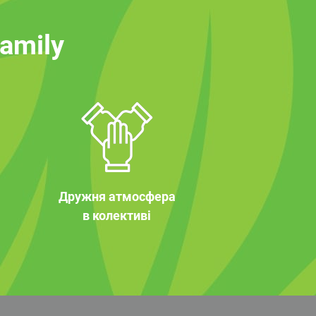
family
Дружня атмосфера
в колективі