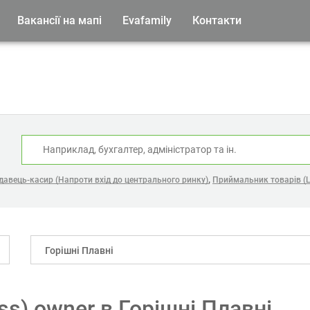
Вакансії на мапі
Evafamily
Контакти
:
,
давець-касир (Напроти вхід до центрального ринку)
Приймальник товарів (
Горішні Плавні
ess) owner в Горішні Плавні