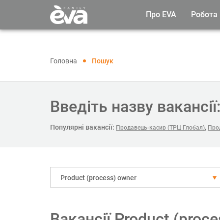
Про EVA
Робота
Головна
Пошук
Введіть назву вакансії
Популярні вакансії:
,
Продавець-касир (ТРЦ Глобал)
Про
Рroduct (process) owner
Вакансії Рroduct (proc