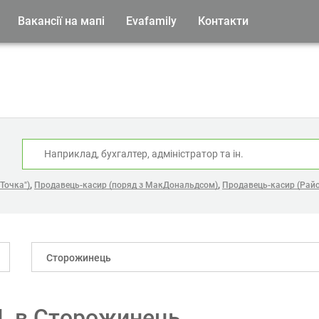
Вакансії на мапі
Evafamily
Контакти
:
,
,
Точка")
Продавець-касир (поряд з МакДональдсом)
Продавець-касир (Райо
Сторожинець
QL в Сторожинець