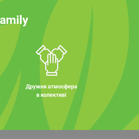
family
Дружня атмосфера
в колективі