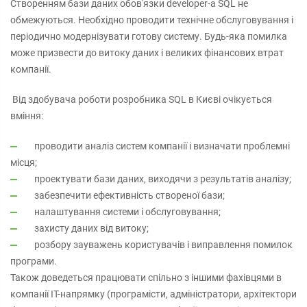
Створенням бази даних обов'язки developer-а SQL не
обмежуються. Необхідно проводити технічне обслуговування і
періодично модернізувати готову систему. Будь-яка помилка
може призвести до витоку даних і великих фінансових втрат
компанії.
Від здобувача роботи розробника SQL в Києві очікується
вміння:
проводити аналіз систем компанії і визначати проблемні
місця;
проектувати бази даних, виходячи з результатів аналізу;
забезпечити ефективність створеної бази;
налаштування системи і обслуговування;
захисту даних від витоку;
розбору зауважень користувачів і виправлення помилок
програми.
Також доведеться працювати спільно з іншими фахівцями в
компанії IT-напрямку (програмісти, адміністратори, архітектори