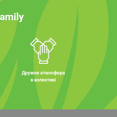
family
Дружня атмосфера
в колективі