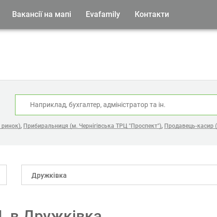
Вакансії на мапі
Evafamily
Контакти
:
,
,
 ринок)
Прибиральниця (м. Чернігівська ТРЦ "Проспект")
Продавець-касир (
Дружківка
L в Дружківка